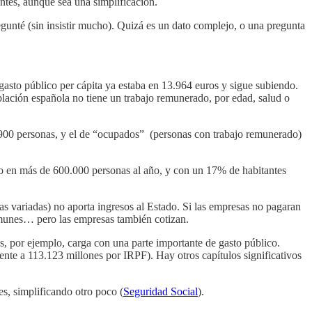
ntes, aunque sea una simplificación.
egunté (sin insistir mucho). Quizá es un dato complejo, o una pregunta
gasto público per cápita ya estaba en 13.964 euros y sigue subiendo.
oblación española no tiene un trabajo remunerado, por edad, salud o
7.900 personas, y el de “ocupados” (personas con trabajo remunerado)
o en más de 600.000 personas al año, y con un 17% de habitantes
as variadas) no aporta ingresos al Estado. Si las empresas no pagaran
comunes… pero las empresas también cotizan.
s, por ejemplo, carga con una parte importante de gasto público.
nte a 113.123 millones por IRPF). Hay otros capítulos significativos
s, simplificando otro poco (
Seguridad Social
).