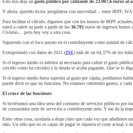
Esto nos deja un
gasto público por cotizante de 23.907,6 euros al 
Y ahora, querido lector. pregúntese con sinceridad… entre IRPF, IVA 
Para facilitar el cálculo, digamos que con los tramos de IRPF actual
usted a cubrir su parte a partir de los
36.781
euros de ingresos brutos a
Civismo… pero hoy voy a otra cosa.
Siguiendo con el foco puesto en el contribuyente como unidad de cálc
Extrapolando con datos de 2021 (
INE
) más de un 64,37% de los trab
Si el ingreso medio es inferior al necesario para cubrir el gasto públi
crecido como ha crecido) y la deuda se acaba pagando. Que se lo diga
Si el ingreso medio fuera superior al gasto per cápita, podríamos hablar
puede decir es que no funciona. No estamos cubriendo gastos, y cada 
El cruce de las funciones
Si tuviéramos una idea seria del consumo de servicios públicos por tr
de consumidor neto de servicios a contribuyente neto. Y me da la impres
Entre otras cosa, ayudaría a dejar claro que cada vez que añadimos un 
sitio. Un sitio que no es capaz de pagar ni siquiera el coste actual, y 