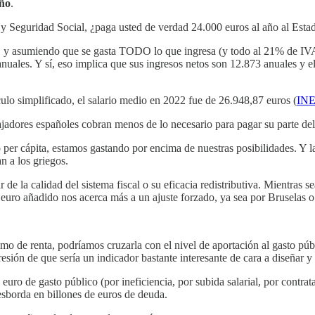
año
.
y Seguridad Social, ¿paga usted de verdad 24.000 euros al año al Esta
es, y asumiendo que se gasta TODO lo que ingresa (y todo al 21% de IVA
nuales. Y sí, eso implica que sus ingresos netos son 12.873 anuales y e
ulo simplificado, el salario medio en 2022 fue de 26.948,87 euros (
IN
ajadores españoles cobran menos de lo necesario para pagar su parte d
co per cápita, estamos gastando por encima de nuestras posibilidades. Y 
n a los griegos.
 de la calidad del sistema fiscal o su eficacia redistributiva. Mientras s
euro añadido nos acerca más a un ajuste forzado, ya sea por Bruselas o
amo de renta, podríamos cruzarla con el nivel de aportación al gasto púb
ión de que sería un indicador bastante interesante de cara a diseñar y ev
euro de gasto público (por ineficiencia, por subida salarial, por contra
desborda en billones de euros de deuda.