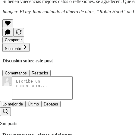
Si tienen vuecencias mejores datos o reflexiones, se agradecen. Que 
Imagen: El rey Juan contando el dinero de otros, “Robin Hood” de D
Compartir
Siguiente
Discusión sobre este post
Comentarios
Restacks
Lo mejor de
Último
Debates
Sin posts