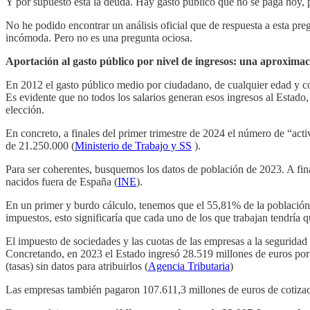
Y por supuesto está la deuda. Hay gasto público que no se paga hoy, p
No he podido encontrar un análisis oficial que de respuesta a esta pre
incómoda. Pero no es una pregunta ociosa.
Aportación al gasto público por nivel de ingresos: una aproxima
En 2012 el gasto público medio por ciudadano, de cualquier edad y c
Es evidente que no todos los salarios generan esos ingresos al Estado,
elección.
En concreto, a finales del primer trimestre de 2024 el número de “ac
de 21.250.000 (
Ministerio de Trabajo y SS
).
Para ser coherentes, busquemos los datos de población de 2023. A fi
nacidos fuera de España (
INE
).
En un primer y burdo cálculo, tenemos que el 55,81% de la población (
impuestos, esto significaría que cada uno de los que trabajan tendría
El impuesto de sociedades y las cuotas de las empresas a la seguridad
Concretando, en 2023 el Estado ingresó 28.519 millones de euros por 
(tasas) sin datos para atribuirlos (
Agencia Tributaria
)
Las empresas también pagaron 107.611,3 millones de euros de cotizacio