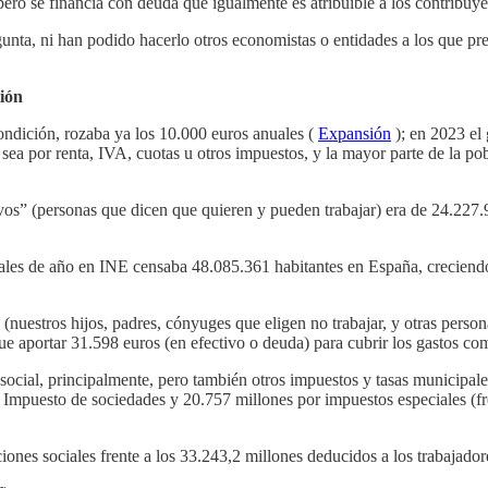
ero se financia con deuda que igualmente es atribuible a los contribuye
gunta, ni han podido hacerlo otros economistas o entidades a los que pr
ción
ondición, rozaba ya los 10.000 euros anuales (
Expansión
); en 2023 el 
 sea por renta, IVA, cuotas u otros impuestos, y la mayor parte de la p
tivos” (personas que dicen que quieren y pueden trabajar) era de 24.22
nales de año en INE censaba 48.085.361 habitantes en España, creciend
nuestros hijos, padres, cónyuges que eligen no trabajar, y otras person
 que aportar 31.598 euros (en efectivo o deuda) para cubrir los gastos 
 social, principalmente, pero también otros impuestos y tasas municipale
Impuesto de sociedades y 20.757 millones por impuestos especiales (fre
nes sociales frente a los 33.243,2 millones deducidos a los trabajadore